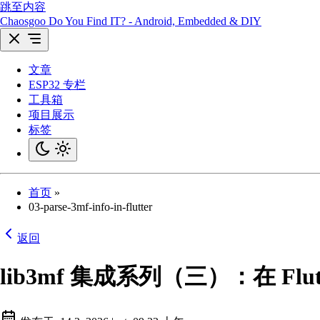
跳至内容
Chaosgoo
Do You Find IT? - Android, Embedded & DIY
文章
ESP32 专栏
工具箱
项目展示
标签
首页
»
03-parse-3mf-info-in-flutter
返回
lib3mf 集成系列（三）：在 Flu