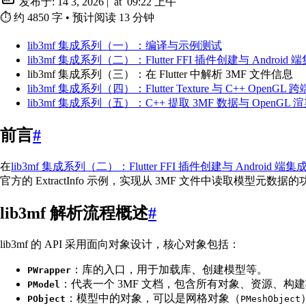
发布于:
14 3, 2026
|
at
09:22 上午
⏱️
约 4850 字
•
预计阅读 13 分钟
lib3mf 集成系列（一）：编译与示例测试
lib3mf 集成系列（二）：Flutter FFI 插件创建与 Android 
lib3mf 集成系列（三）：在 Flutter 中解析 3MF 文件信息
lib3mf 集成系列（四）：Flutter Texture 与 C++ OpenG
lib3mf 集成系列（五）：C++ 提取 3MF 数据与 OpenGL
前言
#
在
lib3mf 集成系列（二）：Flutter FFI 插件创建与 Android 端集
官方的 ExtractInfo 示例，实现从 3MF 文件中读取模型元数据
lib3mf 解析流程概述
#
lib3mf 的 API 采用面向对象设计，核心对象包括：
：库的入口，用于加载库、创建模型等。
PWrapper
：代表一个 3MF 文档，包含所有对象、资源、构
PModel
：模型中的对象，可以是网格对象（
PObject
PMeshObject