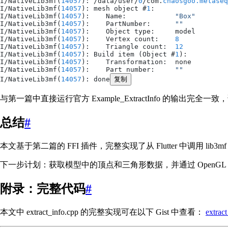
I
/NativeLib3mf(
14057
): /data/user/
0
/com.
chaosgoo.metaseq
I
/NativeLib3mf(
14057
): mesh object #
1
:
I
/NativeLib3mf(
14057
):    Name:            
"Box"
I
/NativeLib3mf(
14057
):    PartNumber:      
""
I
/NativeLib3mf(
14057
):    Object type:     model
I
/NativeLib3mf(
14057
):    Vertex count:    
8
I
/NativeLib3mf(
14057
):    Triangle count:  
12
I
/NativeLib3mf(
14057
): Build item (Object #
1
):
I
/NativeLib3mf(
14057
):    Transformation:  none
I
/NativeLib3mf(
14057
):    Part number:     
""
I
/NativeLib3mf(
14057
): done
复制
与第一篇中直接运行官方 Example_ExtractInfo 的输出完全
总结
#
本文基于第二篇的 FFI 插件，完整实现了从 Flutter 中调用 lib
下一步计划：获取模型中的顶点和三角形数据，并通过 OpenGL 在 N
附录：完整代码
#
本文中 extract_info.cpp 的完整实现可在以下 Gist 中查看：
extract