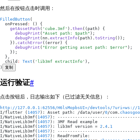
然后在按钮点击时调用：
FilledButton
(
  onPressed
:
 () {
    getAssetPath
(
'cube.3mf'
).
then
((path) {
      debugPrint
(
"Asset path: 
$
path
"
);
      debugPrint
(nn.
extractInfo
(path).
toString
());
    }).
catchError
((error) {
      debugPrint
(
"Error getting asset path: 
$
error
"
);
    });
  },
  child
:
 Text
(
'lib3mf extractInfo'
),
)
复制
运行验证
#
点击按钮后，日志输出如下（已过滤无关信息）：
http://127.0.0.1:62556/H6lsMopbsUI=/devtools/?uri=ws://1
I
/flutter (
14057
): Asset path: /data/user/
0
/com.
chaosgoo
I
/NativeLib3mf(
14057
): ---------------------------------
I
/NativeLib3mf(
14057
): 3MF Read example
I
/NativeLib3mf(
14057
): lib3mf version = 
2
.
4
.
1
I
/NativeLib3mf(
14057
): ---------------------------------
I
/NativeLib3mf(
14057
): ReadFromFile: