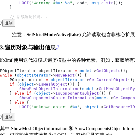
        LOGI
(
"
Warning #
%u
: 
%s
"
,
 code
,
 msg
.
c_str
());
    }
    // 后续遍历代码...
}
复制
注意：
SetStrictModeActive(false)
允许读取包含非核心扩展
3.遍历对象与输出信息
#
lib3mf 使用迭代器模式遍历模型中的各种元素。例如，获取所
PObjectIterator objectIterator 
=
 model
->
GetObjects
();
while
 (
objectIterator
->
MoveNext
()) {
    PObject object 
=
 objectIterator
->
GetCurrentObject
();
    if
 (
object
->
IsMeshObject
()) {
        ShowMeshObjectInformation
(
model
->
GetMeshObjectBy
    } 
else
 if
 (
object
->
IsComponentsObject
()) {
        ShowComponentsObjectInformation
(
model
->
GetCompon
    } 
else
 {
        LOGI
(
"
unknown object #
%u
"
,
 object
->
GetResourceID
    }
}
复制
其中 ShowMeshObjectInformation 和 ShowCom
致，仅将输出方式替换为 LOGI。完整代码见文末 gist。