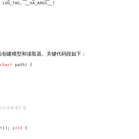
 LOG_TAG
,
 __VA_ARGS__)
加载动态库，然后创建模型和读取器。关键代码段如下：
char*
 path) {
，允许非标准扩展
t
(); i
++
) {