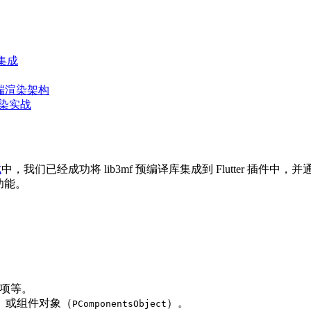
端集成
L 跨端渲染架构
 渲染实战
成
中，我们已经成功将 lib3mf 预编译库集成到 Flutter 插件
的功能。
建项等。
）或组件对象（
）。
PComponentsObject