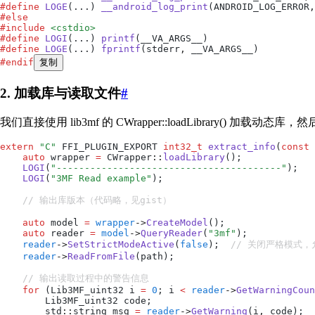
#
define
 LOGE
(
...
)
 __android_log_print
(ANDROID_LOG_ERROR
,
#
else
#
include
 <
cstdio
>
#
define
 LOGI
(
...
)
 printf
(__VA_ARGS__)
#
define
 LOGE
(
...
)
 fprintf
(stderr
,
 __VA_ARGS__)
#
endif
复制
2. 加载库与读取文件
#
我们直接使用 lib3mf 的 CWrapper::loadLibrary() 
extern
 "
C
"
 FFI_PLUGIN_EXPORT 
int32_t
 extract_info
(
const
 
    auto
 wrapper 
=
 CWrapper
::
loadLibrary
();
    LOGI
(
"
----------------------------------------
"
);
    LOGI
(
"
3MF Read example
"
);
    // 输出库版本（代码略，见gist）
    auto
 model 
=
 wrapper
->
CreateModel
();
    auto
 reader 
=
 model
->
QueryReader
(
"
3mf
"
);
    reader
->
SetStrictModeActive
(
false
);
  // 关闭严格模式
    reader
->
ReadFromFile
(path);
    // 输出读取过程中的警告信息
    for
 (Lib3MF_uint32 i 
=
 0
; i 
<
 reader
->
GetWarningCoun
        Lib3MF_uint32 code;
        std
::
string msg 
=
 reader
->
GetWarning
(i
,
 code);