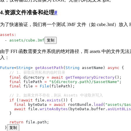
4.资源文件准备和处理
#
为了快速验证，我们将一个测试 3MF 文件（如 cube.3mf）放入 Flutte
assets
:
  - 
assets/cube.3mf
复制
由于 FFI 函数需要文件系统的绝对路径，而 assets 中的文件无法直接
入：
Future
<
String
> 
getAssetPath
(
String
 assetName) 
async
 {
    // 1. 获取应用私有的临时目录
    final
 directory 
=
 await
 getTemporaryDirectory
();
    final
 filePath 
=
 "
${
directory
.
path
}
/
$
assetName
"
;
    final
 file 
=
 File
(filePath);
    // 2. 如果文件不存在，则从 Assets 中读取并写入
    if
 (
!
await
 file.
exists
()) {
      final
 byteData 
=
 await
 rootBundle.
load
(
"assets/
$
as
      await
 file.
writeAsBytes
(byteData.buffer.
asUint8Lis
    }
    return
 file.path;
  }
复制