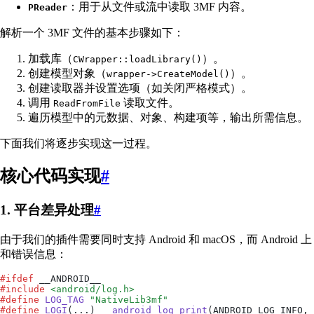
：用于从文件或流中读取 3MF 内容。
PReader
解析一个 3MF 文件的基本步骤如下：
加载库（
）。
CWrapper::loadLibrary()
创建模型对象（
）。
wrapper->CreateModel()
创建读取器并设置选项（如关闭严格模式）。
调用
读取文件。
ReadFromFile
遍历模型中的元数据、对象、构建项等，输出所需信息。
下面我们将逐步实现这一过程。
核心代码实现
#
1. 平台差异处理
#
由于我们的插件需要同时支持 Android 和 macOS，而 Android 
和错误信息：
#
ifdef
 __ANDROID__
#
include
 <
android/log.h
>
#
define
 LOG_TAG
 "
NativeLib3mf
"
#
define
 LOGI
(
...
)
 __android_log_print
(ANDROID_LOG_INFO
,
 