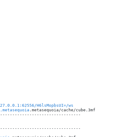
27.0.0.1:62556/H6lsMopbsUI=/ws
.metasequoia
.metasequoia/cache/cube.3mf
---------------------------------
---------------------------------