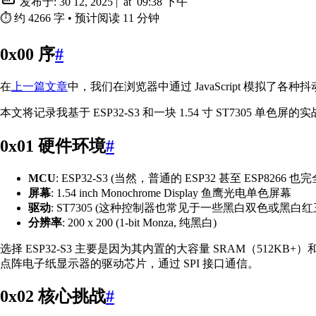
发布于:
30 12, 2025
|
at
09:38 下午
⏱️
约 4266 字
•
预计阅读 11 分钟
0x00 序
#
在
上一篇文章
中，我们在浏览器中通过 JavaScript 模拟
本文将记录我基于 ESP32-S3 和一块 1.54 寸 ST73
0x01 硬件环境
#
MCU
: ESP32-S3 (当然，普通的 ESP32 甚至 ESP8266 
屏幕
: 1.54 inch Monochrome Display 鱼鹰光电单色屏幕
驱动
: ST7305 (这种控制器也常见于一些黑白双色或黑白
分辨率
: 200 x 200 (1-bit Monza, 纯黑白)
选择 ESP32-S3 主要是因为其内置的大容量 SRAM（512KB
点阵电子纸显示器的驱动芯片，通过 SPI 接口通信。
0x02 核心挑战
#