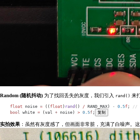
Random (随机抖动)
为了找回丢失的灰度，我们引入
来
rand()
    float
 noise 
=
 ((
float
)
rand
() 
/
 RAND_MAX) 
-
 0.5
f
;
 // 
    bool
 white 
=
 (val 
+
 noise) 
>
 0.5
f
;
复制
实拍效果
：虽然有灰度感了，但画面非常脏，充满了白噪声。这