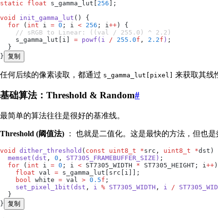
static
 float
 s_gamma_lut
[
256
];
void
 init_gamma_lut
() {
  for
 (
int
 i 
=
 0
; i 
<
 256
; i
++
) {
    // sRGB to Linear: ((val / 255.0) ^ 2.2)
    s_gamma_lut
[i] 
=
 powf
(i 
/
 255.0
f
,
 2.2
f
)
;
  }
}
复制
任何后续的像素读取，都通过
来获取其线
s_gamma_lut[pixel]
基础算法：Threshold & Random
#
最简单的算法往往是很好的基准线。
Threshold (阈值法)
： 也就是二值化。这是最快的方法，但也是
void
 dither_threshold
(
const
 uint8_t
 *
src
,
 uint8_t
 *
dst
) 
  memset
(dst
,
 0
,
 ST7305_FRAMEBUFFER_SIZE)
;
  for
 (
int
 i 
=
 0
; i 
<
 ST7305_WIDTH 
*
 ST7305_HEIGHT; i
++
)
    float
 val 
=
 s_gamma_lut
[
src
[i]];
    bool
 white 
=
 val 
>
 0.5
f
;
    set_pixel_1bit
(dst
,
 i 
%
 ST7305_WIDTH
,
 i 
/
 ST7305_WID
  }
}
复制