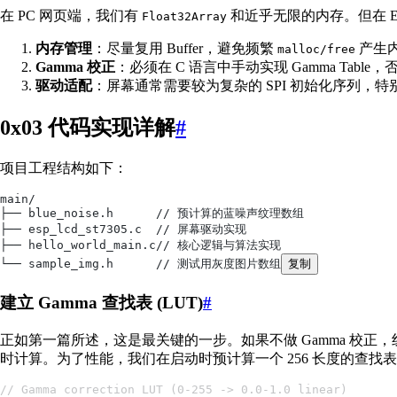
在 PC 网页端，我们有
和近乎无限的内存。但在 ES
Float32Array
内存管理
：尽量复用 Buffer，避免频繁
产生
malloc/free
Gamma 校正
：必须在 C 语言中手动实现 Gamma Tabl
驱动适配
：屏幕通常需要较为复杂的 SPI 初始化序列
0x03 代码实现详解
#
项目工程结构如下：
main/
├── blue_noise.h      // 预计算的蓝噪声纹理数组
├── esp_lcd_st7305.c  // 屏幕驱动实现
├── hello_world_main.c// 核心逻辑与算法实现
└── sample_img.h      // 测试用灰度图片数组
复制
建立 Gamma 查找表 (LUT)
#
正如第一篇所述，这是最关键的一步。如果不做 Gamma 校正，
时计算。为了性能，我们在启动时预计算一个 256 长度的查找
// Gamma correction LUT (0-255 -> 0.0-1.0 linear)